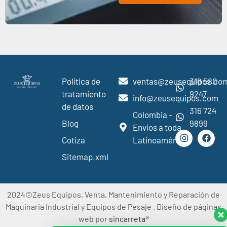
Política de
ventas@zeusequipos.co
316 580
tratamiento
9247
info@zeusequipos.com
de datos
316 724
Colombia -
Blog
9899
Envíos a toda
Cotiza
Latinoamérica
Sitemap.xml
2024©Zeus Equipos, Venta, Mantenimiento y Reparación de
Maquinaria Industrial y Equipos de Pesaje . Diseño de páginas
web por
sincarreta®