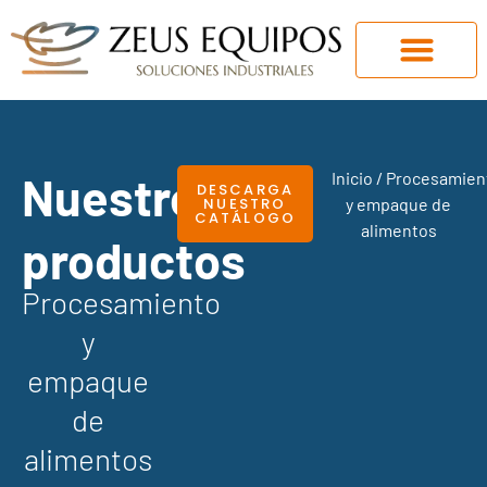
Nuestros
Inicio
/ Procesamien
DESCARGA
NUESTRO
y empaque de
CATÁLOGO
alimentos
productos
Procesamiento
y
empaque
de
alimentos