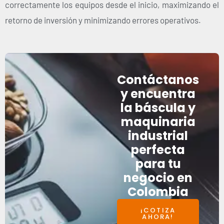
correctamente los equipos desde el inicio, maximizando el
retorno de inversión y minimizando errores operativos.
Contáctanos
y encuentra
la báscula y
maquinaria
industrial
perfecta
para tu
negocio en
Colombia
¡COTIZA
AHORA!