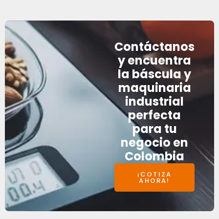
Contáctanos
y encuentra
la báscula y
maquinaria
industrial
perfecta
para tu
negocio en
Colombia
¡COTIZA
AHORA!