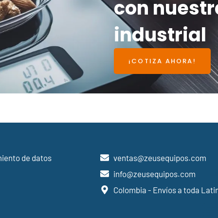
con nuest
industrial
¡COTIZA AHORA!
miento de datos
ventas@zeusequipos.com
info@zeusequipos.com
Colombia - Envíos a toda Lat