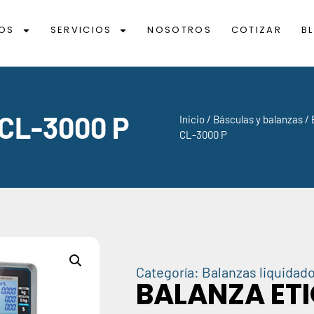
OS
SERVICIOS
NOSOTROS
COTIZAR
B
 CL-3000 P
Inicio
/
Básculas y balanzas
/
CL-3000 P
Categoría:
Balanzas liquidad
BALANZA ET