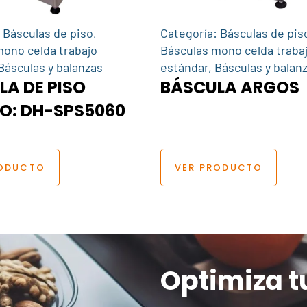
:
Básculas de piso
,
Categoría:
Básculas de pis
ono celda trabajo
Básculas mono celda traba
Básculas y balanzas
estándar
,
Básculas y balan
A DE PISO
BÁSCULA ARGOS
O: DH-SPS5060
RODUCTO
VER PRODUCTO
Optimiza t