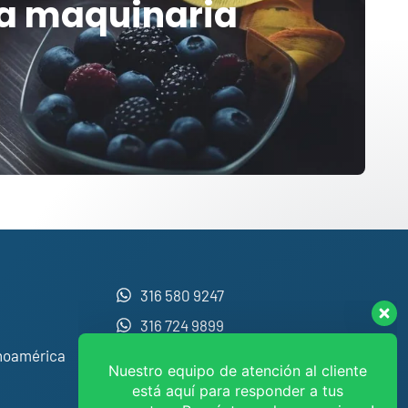
ra maquinaria
Nuestro equipo de atención al cliente
está aquí para responder a tus
preguntas. ¡Pregúntanos lo que quieras!
Ventas
316 580 9247
Disponible
316 724 9899
inoamérica
Mantenimiento
Disponible