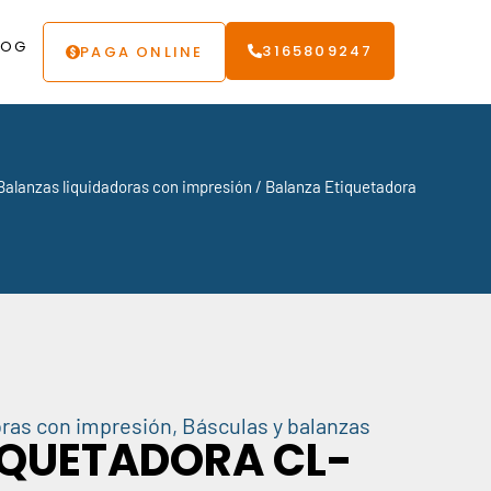
LOG
3165809247
PAGA ONLINE
Balanzas liquidadoras con impresión
/ Balanza Etiquetadora
oras con impresión
,
Básculas y balanzas
IQUETADORA CL-