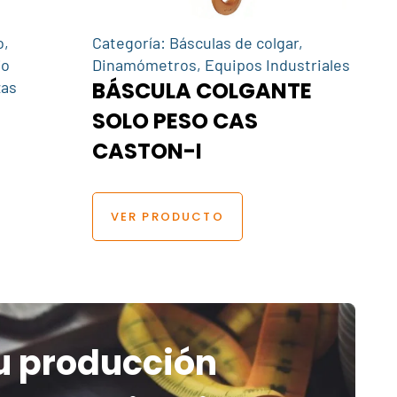
o
,
Categoría:
Básculas de colgar
,
jo
Dinamómetros
,
Equipos Industriales
BÁSCULA COLGANTE
zas
SOLO PESO CAS
CASTON-I
VER PRODUCTO
u producción