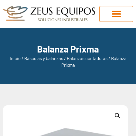
Balanza Prixma
Inicio
/
Básculas y balanzas
/
Balanzas contadoras
/ Balanza
Prixma