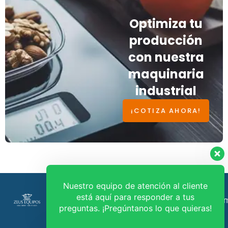
Optimiza tu
producción
con nuestra
maquinaria
industrial
¡COTIZA AHORA!
Nuestro equipo de atención al cliente
está aquí para responder a tus
Política de
ventas@zeusequipos.co
316 580
preguntas. ¡Pregúntanos lo que quieras!
tratamiento
9247
info@zeusequipos.com
de datos