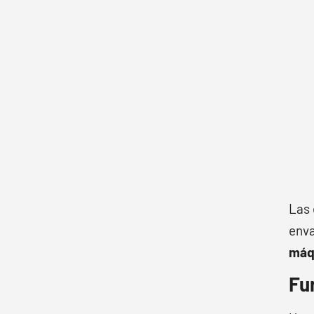
Las 
enva
máqu
Fu