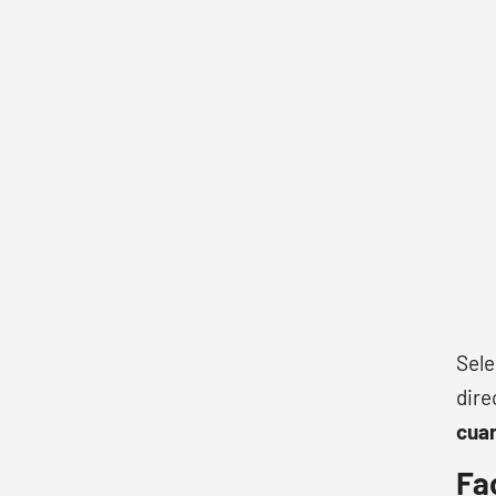
Sele
dire
cuan
Fa