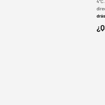
4°C.
dire
drás
¿Q