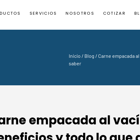
DUCTOS
SERVICIOS
NOSOTROS
COTIZAR
B
Inicio
/
Blog
/ Carne empacada al 
saber
arne empacada al vací
eneficios y todo lo que