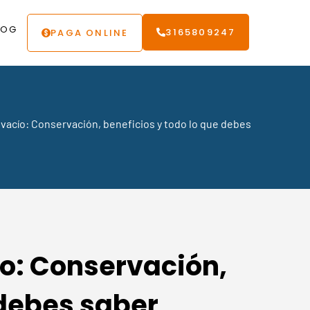
LOG
3165809247
PAGA ONLINE
vacío: Conservación, beneficios y todo lo que debes
o: Conservación,
 debes saber