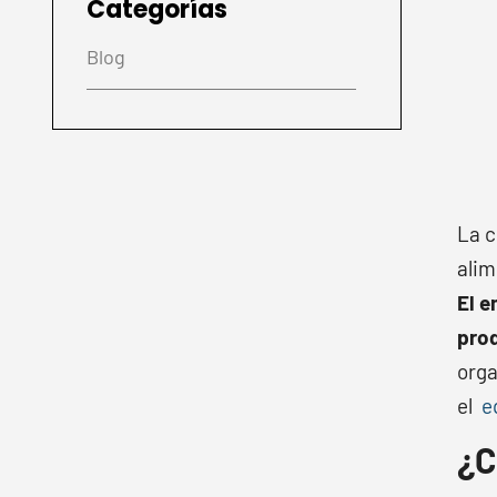
Categorías
Blog
La c
alim
El e
pro
orga
el
eq
¿C