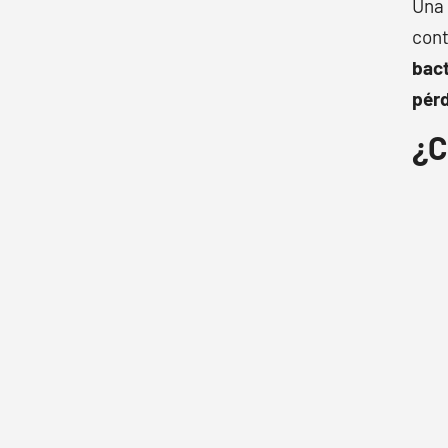
Una
cont
bact
pér
¿C