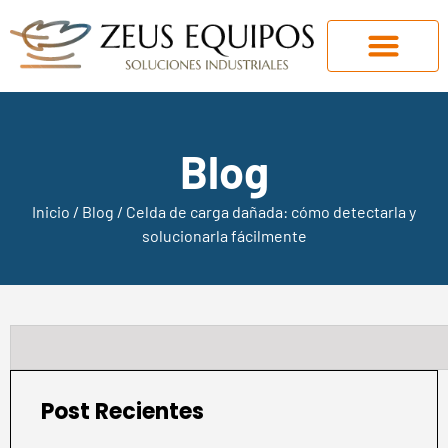
Blog
Inicio
/
Blog
/ Celda de carga dañada: cómo detectarla y
solucionarla fácilmente
Post Recientes