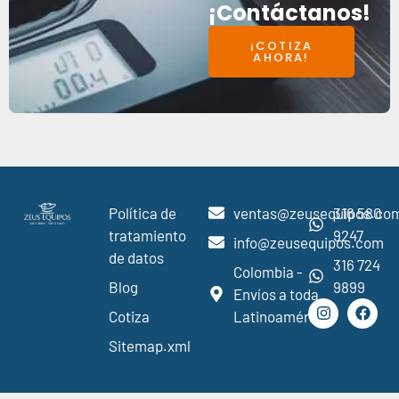
¡Contáctanos!
¡COTIZA
AHORA!
Política de
ventas@zeusequipos.co
316 580
tratamiento
9247
info@zeusequipos.com
de datos
316 724
Colombia -
Blog
9899
Envíos a toda
Cotiza
Latinoamérica
Sitemap.xml