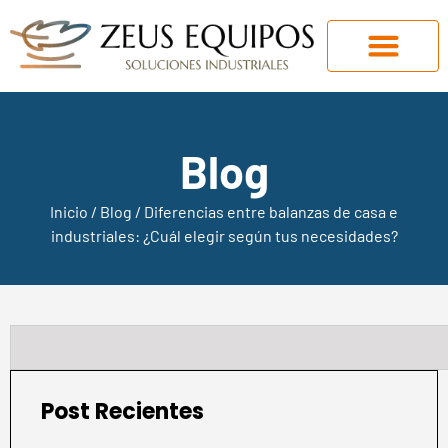
Blog
Inicio
/
Blog
/ Diferencias entre balanzas de casa e
industriales: ¿Cuál elegir según tus necesidades?
Post Recientes