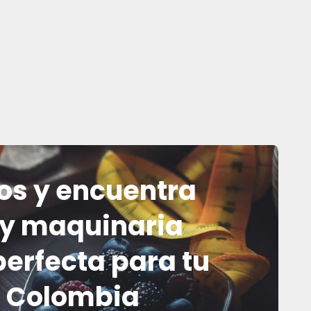
os y encuentra
 y maquinaria
perfecta para tu
n Colombia