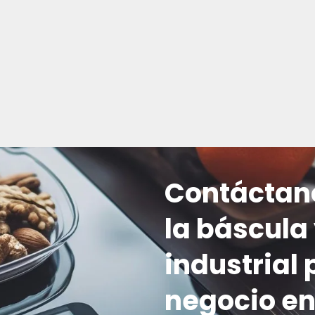
Contáctan
la báscula
industrial 
negocio e