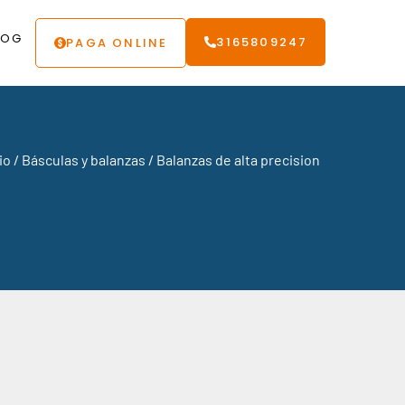
LOG
3165809247
PAGA ONLINE
io
/
Básculas y balanzas
/ Balanzas de alta precision