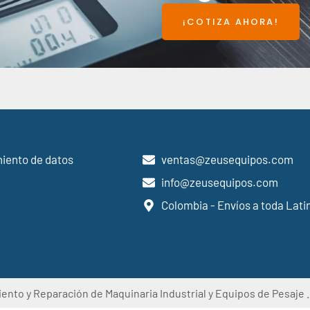
¡COTIZA AHORA!
miento de datos
ventas@zeusequipos.com
info@zeusequipos.com
Colombia - Envíos a toda Lat
to y Reparación de Maquinaria Industrial y Equipos de Pesaje 