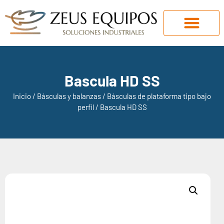
Bascula HD SS
Inicio
/
Básculas y balanzas
/
Básculas de plataforma tipo bajo
perfil
/ Bascula HD SS