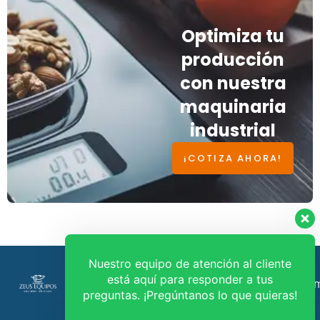
Optimiza tu
producción
con nuestra
maquinaria
industrial
¡COTIZA AHORA!
Nuestro equipo de atención al cliente
está aquí para responder a tus
Política de
ventas@zeusequipos.co
316 580
preguntas. ¡Pregúntanos lo que quieras!
tratamiento
9247
info@zeusequipos.com
de datos