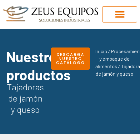
Nuestros
Inicio
/
Procesamien
DESCARGA
NUESTRO
y empaque de
CATÁLOGO
alimentos
/ Tajador
productos
de jamón y queso
Tajadoras
de jamón
y queso