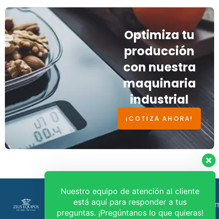
Optimiza tu
producción
con nuestra
maquinaria
industrial
¡COTIZA AHORA!
Nuestro equipo de atención al cliente
está aquí para responder a tus
Política de
ventas@zeusequipos.co
316 580
preguntas. ¡Pregúntanos lo que quieras!
tratamiento
9247