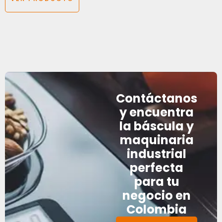
Contáctanos
y encuentra
la báscula y
maquinaria
industrial
perfecta
para tu
negocio en
Colombia