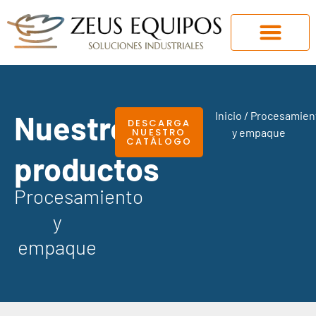
Nuestros
Inicio
/ Procesamien
DESCARGA
NUESTRO
y empaque
CATÁLOGO
productos
Procesamiento
y
empaque