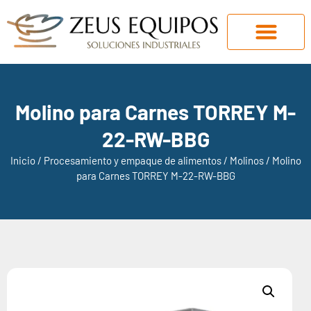
Molino para Carnes TORREY M-
22-RW-BBG
Inicio
/
Procesamiento y empaque de alimentos
/
Molinos
/ Molino
para Carnes TORREY M-22-RW-BBG